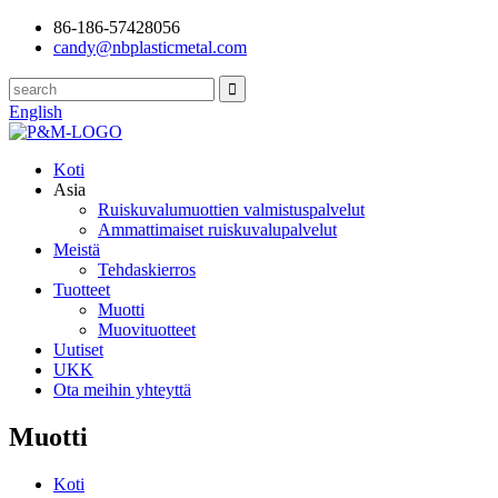
86-186-57428056
candy@nbplasticmetal.com
English
Koti
Asia
Ruiskuvalumuottien valmistuspalvelut
Ammattimaiset ruiskuvalupalvelut
Meistä
Tehdaskierros
Tuotteet
Muotti
Muovituotteet
Uutiset
UKK
Ota meihin yhteyttä
Muotti
Koti