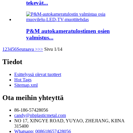
tekevät...
P&M autokameratulostimen osien
valmistus...
1
2
3
4
5
6
Seuraava >
>>
Sivu 1/14
Tiedot
Esittelyssä olevat tuotteet
Hot Tags
Sitemap.xml
Ota meihin yhteyttä
86-186-57428056
candy@nbplasticmetal.com
NO 17, XINGYE ROAD, YUYAO, ZHEJIANG, KIINA
315400
Whatsapp: 008618657428056