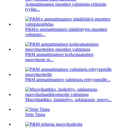
Ammattimainen muottien valmistaja erilaisiin
tyyliin...
P&M:n ammattimainen räätälöityjen muottien
valmistus...
P&M ammattimainen korkealaatuinen
muovituote m...
P&M ammattimainen valmistaja erityyppisille...
Muovilaatikko, lasinkehys, suklaarasia, muovi...
Strip Tippa