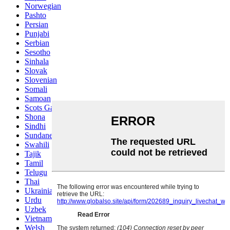
Norwegian
Pashto
Persian
Punjabi
Serbian
Sesotho
Sinhala
Slovak
Slovenian
Somali
Samoan
Scots Gaelic
Shona
Sindhi
Sundanese
Swahili
Tajik
Tamil
Telugu
Thai
Ukrainian
Urdu
Uzbek
Vietnamese
Welsh