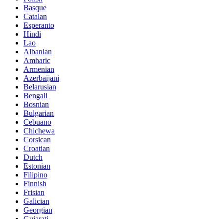
Basque
Catalan
Esperanto
Hindi
Lao
Albanian
Amharic
Armenian
Azerbaijani
Belarusian
Bengali
Bosnian
Bulgarian
Cebuano
Chichewa
Corsican
Croatian
Dutch
Estonian
Filipino
Finnish
Frisian
Galician
Georgian
Gujarati