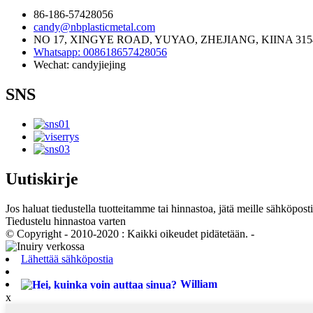
86-186-57428056
candy@nbplasticmetal.com
NO 17, XINGYE ROAD, YUYAO, ZHEJIANG, KIINA 315
Whatsapp: 008618657428056
Wechat: candyjiejing
SNS
Uutiskirje
Jos haluat tiedustella tuotteitamme tai hinnastoa, jätä meille sähköpost
Tiedustelu hinnastoa varten
© Copyright - 2010-2020 : Kaikki oikeudet pidätetään. -
Lähettää sähköpostia
William
x