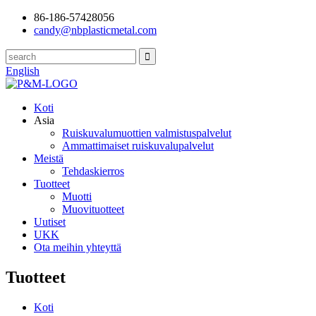
86-186-57428056
candy@nbplasticmetal.com
English
Koti
Asia
Ruiskuvalumuottien valmistuspalvelut
Ammattimaiset ruiskuvalupalvelut
Meistä
Tehdaskierros
Tuotteet
Muotti
Muovituotteet
Uutiset
UKK
Ota meihin yhteyttä
Tuotteet
Koti