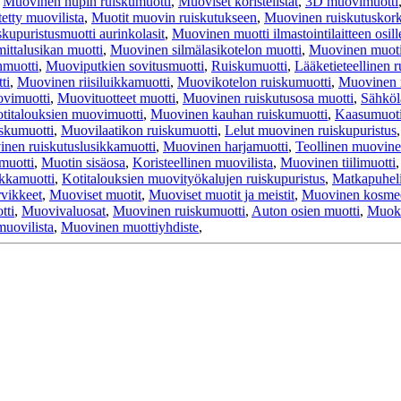
,
Muovinen nupin ruiskumuotti
,
Muoviset koristelistat
,
3D muovimuotti
tetty muovilista
,
Muotit muovin ruiskutukseen
,
Muovinen ruiskutuskork
kupuristusmuotti aurinkolasit
,
Muovinen muotti ilmastointilaitteen osill
ittalusikan muotti
,
Muovinen silmälasikotelon muotti
,
Muovinen muoti
nmuotti
,
Muoviputkien sovitusmuotti
,
Ruiskumuotti
,
Lääketieteellinen 
ti
,
Muovinen riisiluikkamuotti
,
Muovikotelon ruiskumuotti
,
Muovinen 
ovimuotti
,
Muovituotteet muotti
,
Muovinen ruiskutusosa muotti
,
Sähköl
titalouksien muovimuotti
,
Muovinen kauhan ruiskumuotti
,
Kaasumuoti
skumuotti
,
Muovilaatikon ruiskumuotti
,
Lelut muovinen ruiskupuristus
nen ruiskutuslusikkamuotti
,
Muovinen harjamuotti
,
Teollinen muovine
muotti
,
Muotin sisäosa
,
Koristeellinen muovilista
,
Muovinen tiilimuotti
kkamuotti
,
Kotitalouksien muovityökalujen ruiskupuristus
,
Matkapuheli
vikkeet
,
Muoviset muotit
,
Muoviset muotit ja meistit
,
Muovinen kosmee
tti
,
Muovivaluosat
,
Muovinen ruiskumuotti
,
Auton osien muotti
,
Muoka
muovilista
,
Muovinen muottiyhdiste
,