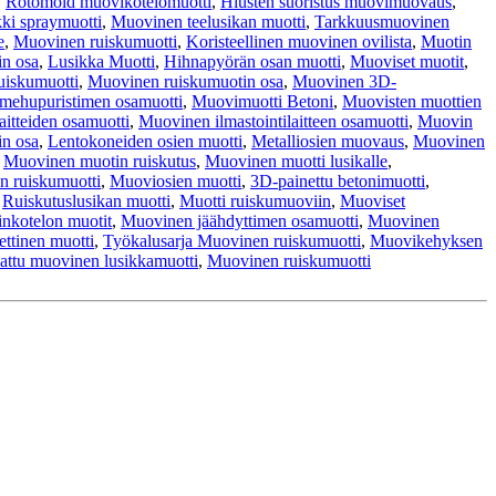
,
Rotomold muovikotelomuotti
,
Hiusten suoristus muovimuovaus
,
ki spraymuotti
,
Muovinen teelusikan muotti
,
Tarkkuusmuovinen
e
,
Muovinen ruiskumuotti
,
Koristeellinen muovinen ovilista
,
Muotin
n osa
,
Lusikka Muotti
,
Hihnapyörän osan muotti
,
Muoviset muotit
,
ruiskumuotti
,
Muovinen ruiskumuotin osa
,
Muovinen 3D-
mehupuristimen osamuotti
,
Muovimuotti Betoni
,
Muovisten muottien
aitteiden osamuotti
,
Muovinen ilmastointilaitteen osamuotti
,
Muovin
n osa
,
Lentokoneiden osien muotti
,
Metalliosien muovaus
,
Muovinen
,
Muovinen muotin ruiskutus
,
Muovinen muotti lusikalle
,
n ruiskumuotti
,
Muoviosien muotti
,
3D-painettu betonimuotti
,
,
Ruiskutuslusikan muotti
,
Muotti ruiskumuoviin
,
Muoviset
nkotelon muotit
,
Muovinen jäähdyttimen osamuotti
,
Muovinen
ttinen muotti
,
Työkalusarja Muovinen ruiskumuotti
,
Muovikehyksen
ttu muovinen lusikkamuotti
,
Muovinen ruiskumuotti