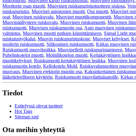
lohkomuotti
,
Muovinen kartio ruiskupuristus
,
Muovinen muottikehys
Moottorin osan muotti
,
Muovinen ruiskupuristustuotteen sisäosa
,
Veis
ruiskupuristus
,
Muoviset autonosien muotit
,
Osa muotti
,
Muoviset ruis
osat
,
Muovinen ruiskuvalu
,
Muoviset muottikomponentit
,
Muovinen m
Muovipäällysteen ruiskuvalu
,
Muovinen ruiskumuotti
,
Muovinen liiti
ruiskumuotti
,
Muovisen ruiskumuotin osa
,
Auto muovinen ruiskumuot
valmistus
,
Muovinen muotti putkien kiinnittämiseen
,
Signal Light mu
ruiskutustyökalut
,
Muovin ruiskupuristuskone
,
Muoviset kehykset
,
Ko
spoilerin ruiskumuotti
,
Silikoninen ruiskumuotti
,
Kirkas muovinen rui
Ruiskumuotti muovilusikka
,
Muovipelletit ruiskupuristamiseen
,
Muovi
Puhelinkotelot muotti
,
Mobiilikotelon muotti
,
Kertakäyttöinen lusikka
muottikehykset
,
Ruiskumuotti kertakäyttöinen lusikka
,
Muovinen lusi
ruiskumuotin kotelo
,
Kellokotelo Mold
,
Ruiskuvalumuottien muovitar
muovaus
,
Muovinen ejektorin muotin osa
,
Kaksinkertainen ruiskumuo
lääketieteelliseen käyttöön
,
Ruiskumuotti muovilattialaatoille
,
Kirkas 
Tiedot
Esittelyssä olevat tuotteet
Hot Tags
Sitemap.xml
Ota meihin yhteyttä