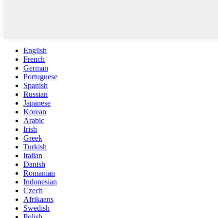
English
French
German
Portuguese
Spanish
Russian
Japanese
Korean
Arabic
Irish
Greek
Turkish
Italian
Danish
Romanian
Indonesian
Czech
Afrikaans
Swedish
Polish