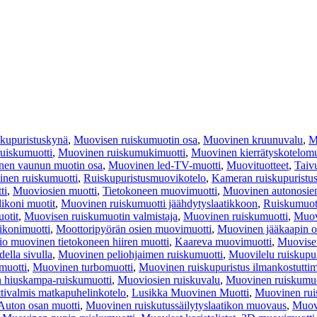
kupuristuskynä
,
Muovisen ruiskumuotin osa
,
Muovinen kruunuvalu
,
M
uiskumuotti
,
Muovinen ruiskumukimuotti
,
Muovinen kierrätyskotelomu
en vaunun muotin osa
,
Muovinen led-TV-muotti
,
Muovituotteet
,
Taiv
nen ruiskumuotti
,
Ruiskupuristusmuovikotelo
,
Kameran ruiskupuristu
ti
,
Muoviosien muotti
,
Tietokoneen muovimuotti
,
Muovinen autonosien
likoni muotit
,
Muovinen ruiskumuotti jäähdytyslaatikkoon
,
Ruiskumuot
otit
,
Muovisen ruiskumuotin valmistaja
,
Muovinen ruiskumuotti
,
Muov
ikonimuotti
,
Moottoripyörän osien muovimuotti
,
Muovinen jääkaapin o
tio muovinen tietokoneen hiiren muotti
,
Kaareva muovimuotti
,
Muoviset
ella sivulla
,
Muovinen peliohjaimen ruiskumuotti
,
Muovilelu ruiskupur
muotti
,
Muovinen turbomuotti
,
Muovinen ruiskupuristus ilmankostuttim
 hiuskampa-ruiskumuotti
,
Muoviosien ruiskuvalu
,
Muovinen ruiskumuo
tivalmis matkapuhelinkotelo
,
Lusikka Muovinen Muotti
,
Muovinen rui
Auton osan muotti
,
Muovinen ruiskutussäilytyslaatikon muovaus
,
Muovi