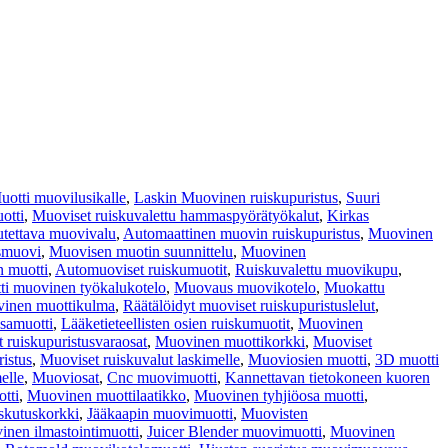
uotti muovilusikalle
,
Laskin Muovinen ruiskupuristus
,
Suuri
otti
,
Muoviset ruiskuvalettu hammaspyörätyökalut
,
Kirkas
utettava muovivalu
,
Automaattinen muovin ruiskupuristus
,
Muovinen
smuovi
,
Muovisen muotin suunnittelu
,
Muovinen
 muotti
,
Automuoviset ruiskumuotit
,
Ruiskuvalettu muovikupu
,
ti muovinen työkalukotelo
,
Muovaus muovikotelo
,
Muokattu
inen muottikulma
,
Räätälöidyt muoviset ruiskupuristuslelut
,
samuotti
,
Lääketieteellisten osien ruiskumuotit
,
Muovinen
 ruiskupuristusvaraosat
,
Muovinen muottikorkki
,
Muoviset
istus
,
Muoviset ruiskuvalut laskimelle
,
Muoviosien muotti
,
3D muotti
elle
,
Muoviosat
,
Cnc muovimuotti
,
Kannettavan tietokoneen kuoren
tti
,
Muovinen muottilaatikko
,
Muovinen tyhjiöosa muotti
,
skutuskorkki
,
Jääkaapin muovimuotti
,
Muovisten
nen ilmastointimuotti
,
Juicer Blender muovimuotti
,
Muovinen