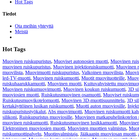
Hot Tags
Tiedot
Ota meihin yhteyttä
Meistä
Hot Tags
Muovinen ruiskupuristus
,
Muoviset autonosien muotti
,
Muovinen ruis
muovinen ruiskupuristus
,
Muovinen injektioruiskumuotti
,
Muovinen r
muovilista
,
Muovimuotti ruiskupuristus
,
Valkoinen muovilista
,
Muovin
led-TV-muotti
,
Muovinen ruiskumuotti
,
Muotit muovituotteille
,
Muovi
ruiskuhaarukkamuotti
,
Muovinen muotti
,
Kuituvahvistettu muovimuot
Muovinen ruiskumuovimuotti
,
Muovinen koukun ruiskumuotti
,
3D si
muoviosien muotti
,
Ruiskutusmuovinen osamuotti
,
Muoviset ruiskumu
Ruiskutusmuovikotelomuotti
,
Muovinen 3D-muottisuunnittelu
,
3D sil
kertakäyttöinen lusikan ruiskumuotti
,
Muotti auton muoviosille
,
Injek
ruiskupuristustyökalut
,
Abs muovimuotti
,
Muovinen ruiskumuotti kahd
silikoni
,
Ruiskupuristus muoviosille
,
Muovinen matkapuhelinkotelon 
muovinen ruiskumuotti
,
Ruiskutusmuovinen lusikkamuotti
,
Muovinen
Elektroninen muoviosien muotti
,
Muovisten muottien valmistus
,
Muot
ruiskumuottipalvelu
,
Muotinvalmistaja
,
Jääkaapin muoviosan muotti
,