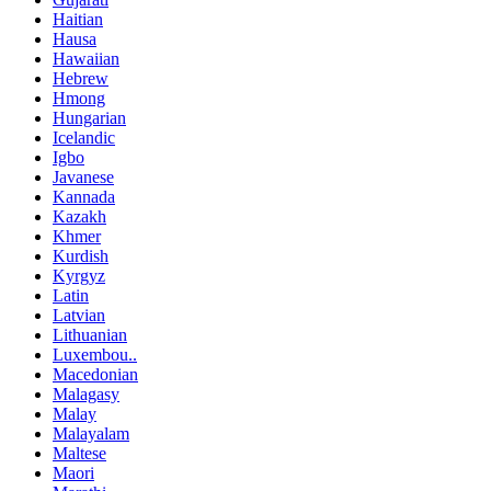
Haitian
Hausa
Hawaiian
Hebrew
Hmong
Hungarian
Icelandic
Igbo
Javanese
Kannada
Kazakh
Khmer
Kurdish
Kyrgyz
Latin
Latvian
Lithuanian
Luxembou..
Macedonian
Malagasy
Malay
Malayalam
Maltese
Maori