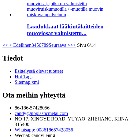
Laadukkaat lääkintälaitteiden
muoviosat valmistettu...
<<
< Edellinen
3
4
5
6
7
8
9
Seuraava >
>>
Sivu 6/14
Tiedot
Esittelyssä olevat tuotteet
Hot Tags
Sitemap.xml
Ota meihin yhteyttä
86-186-57428056
candy@nbplasticmetal.com
NO 17, XINGYE ROAD, YUYAO, ZHEJIANG, KIINA
315400
Whatsapp: 008618657428056
Wechat: candyjiejing