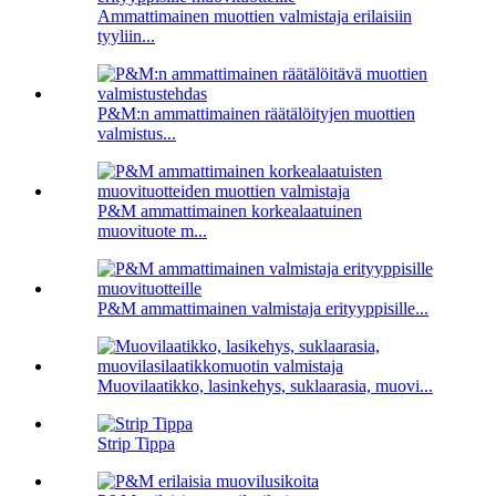
Ammattimainen muottien valmistaja erilaisiin
tyyliin...
P&M:n ammattimainen räätälöityjen muottien
valmistus...
P&M ammattimainen korkealaatuinen
muovituote m...
P&M ammattimainen valmistaja erityyppisille...
Muovilaatikko, lasinkehys, suklaarasia, muovi...
Strip Tippa