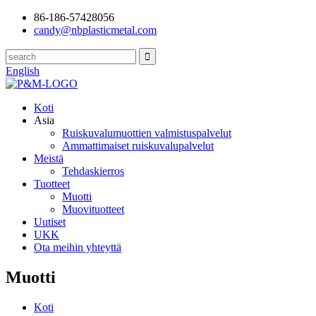
86-186-57428056
candy@nbplasticmetal.com
English
Koti
Asia
Ruiskuvalumuottien valmistuspalvelut
Ammattimaiset ruiskuvalupalvelut
Meistä
Tehdaskierros
Tuotteet
Muotti
Muovituotteet
Uutiset
UKK
Ota meihin yhteyttä
Muotti
Koti