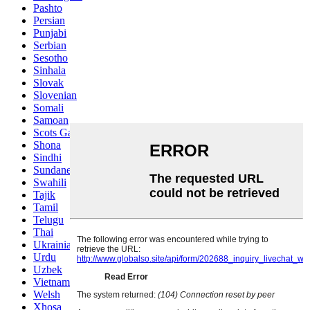
Pashto
Persian
Punjabi
Serbian
Sesotho
Sinhala
Slovak
Slovenian
Somali
Samoan
Scots Gaelic
Shona
Sindhi
Sundanese
Swahili
Tajik
Tamil
Telugu
Thai
Ukrainian
Urdu
Uzbek
Vietnamese
Welsh
Xhosa