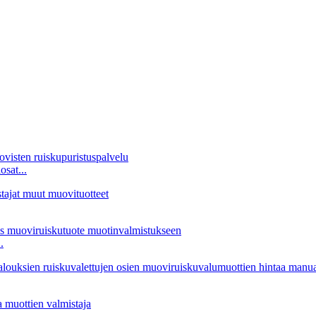
sat...
.