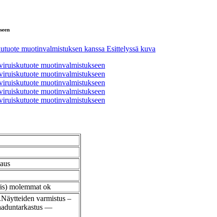
seen
laus
eräs) molemmat ok
Näytteiden varmistus –
laaduntarkastus —