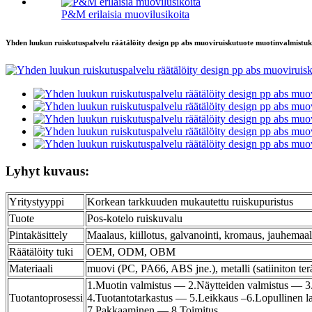
P&M erilaisia ​​muovilusikoita
Yhden luukun ruiskutuspalvelu räätälöity design pp abs muoviruiskutuote muotinvalmistuk
Lyhyt kuvaus:
Yritystyyppi
Korkean tarkkuuden mukautettu ruiskupuristus
Tuote
Pos-kotelo ruiskuvalu
Pintakäsittely
Maalaus, kiillotus, galvanointi, kromaus, jauhemaa
Räätälöity tuki
OEM, ODM, OBM
Materiaali
muovi (PC, PA66, ABS jne.), metalli (satiiniton t
1.Muotin valmistus — 2.Näytteiden valmistus — 3.
Tuotantoprosessi
4.Tuotantotarkastus — 5.Leikkaus –6.Lopullinen 
7.Pakkaaminen — 8.Toimitus