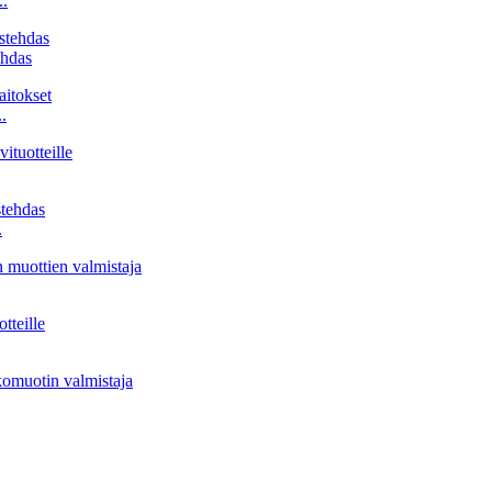
..
ehdas
.
.