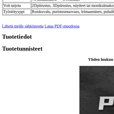
Voit tarjota
2Dpiirustus, 3Dpiirustus, näytteet tai monikulmak
Työstötyyppi
Ruiskuvalu, puristusmuovaus, leimaaminen, puha
Lähetä meille sähköpostia
Lataa PDF-muodossa
Tuotetiedot
Tuotetunnisteet
Yhden luukun r