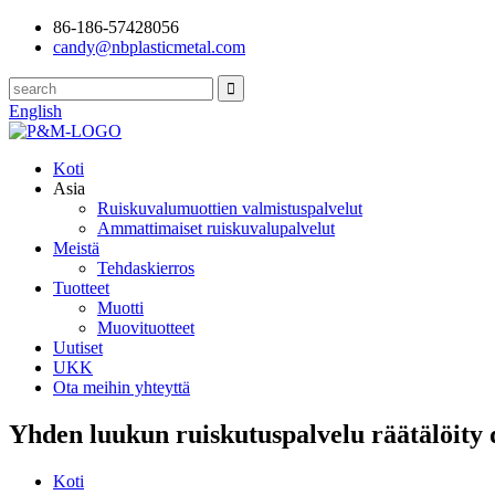
86-186-57428056
candy@nbplasticmetal.com
English
Koti
Asia
Ruiskuvalumuottien valmistuspalvelut
Ammattimaiset ruiskuvalupalvelut
Meistä
Tehdaskierros
Tuotteet
Muotti
Muovituotteet
Uutiset
UKK
Ota meihin yhteyttä
Yhden luukun ruiskutuspalvelu räätälöity
Koti