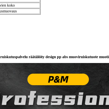
uvien koko
llusmuovaus
uiskutuspalvelu räätälöity design pp abs muoviruiskutuote muot