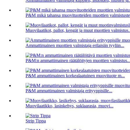
Ammattimainen valmistaja kuppien, astioiden, hiusten ja.
P&M mikä tahansa muovituotteiden muottien valmistust
Muovilaatikot, pallot, kengät ja muut muottien valmistus..
Ammattimainen muottien valmistaja erilaisiin tyyliin...
P&M:n ammattimainen räätälöityjen muottien valmistus..
P&M ammattimainen korkealaatuinen muovituote m...
P&M ammattimainen valmistaja erityyppisille...
Muovilaatikko, lasinkehys, suklaarasia, muovi...
Strip Tippa