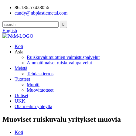
86-186-57428056
candy@nbplasticmetal.com
English
Koti
Asia
Ruiskuvalumuottien valmistuspalvelut
Ammattimaiset ruiskuvalupalvelut
Meistä
Tehdaskierros
Tuotteet
Muotti
Muovituotteet
Uutiset
UKK
Ota meihin yhteyttä
Muoviset ruiskuvalu yritykset muovia
Koti