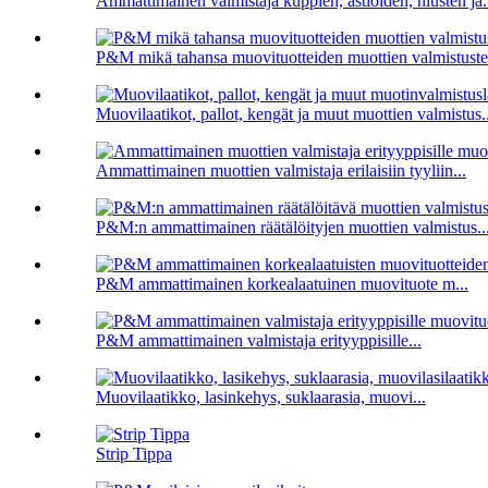
Ammattimainen valmistaja kuppien, astioiden, hiusten ja.
P&M mikä tahansa muovituotteiden muottien valmistust
Muovilaatikot, pallot, kengät ja muut muottien valmistus..
Ammattimainen muottien valmistaja erilaisiin tyyliin...
P&M:n ammattimainen räätälöityjen muottien valmistus..
P&M ammattimainen korkealaatuinen muovituote m...
P&M ammattimainen valmistaja erityyppisille...
Muovilaatikko, lasinkehys, suklaarasia, muovi...
Strip Tippa