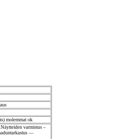
laus
eräs) molemmat ok
Näytteiden varmistus –
laaduntarkastus —