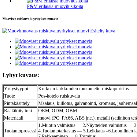
P&M erilaisia ​​muovilusikoita
Muoviset ruiskuvalu yritykset muovia
Lyhyt kuvaus:
Yritystyyppi
Korkean tarkkuuden mukautettu ruiskupuristus
Tuote
Pos-kotelo ruiskuvalu
Pintakäsittely
Maalaus, kiillotus, galvanointi, kromaus, jauhemaa
Räätälöity tuki
OEM, ODM, OBM
Materiaali
muovi (PC, PA66, ABS jne.), metalli (satiiniton t
1.Muotin valmistus — 2.Näytteiden valmistus — 3.
Tuotantoprosessi
4.Tuotantotarkastus — 5.Leikkaus –6.Lopullinen 
7.Pakkaaminen — 8.Toimitus