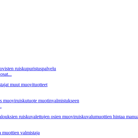
sat...
.