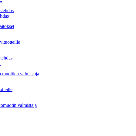
..
ehdas
.
.