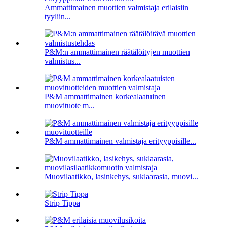
Ammattimainen muottien valmistaja erilaisiin
tyyliin...
P&M:n ammattimainen räätälöityjen muottien
valmistus...
P&M ammattimainen korkealaatuinen
muovituote m...
P&M ammattimainen valmistaja erityyppisille...
Muovilaatikko, lasinkehys, suklaarasia, muovi...
Strip Tippa