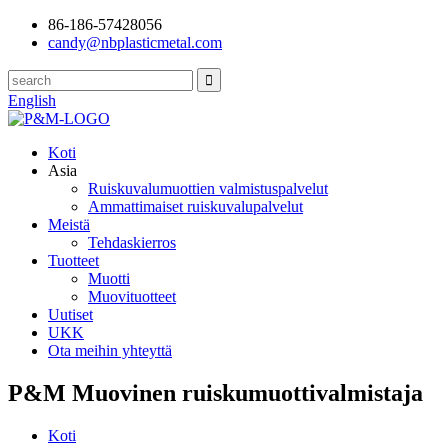
86-186-57428056
candy@nbplasticmetal.com
English
Koti
Asia
Ruiskuvalumuottien valmistuspalvelut
Ammattimaiset ruiskuvalupalvelut
Meistä
Tehdaskierros
Tuotteet
Muotti
Muovituotteet
Uutiset
UKK
Ota meihin yhteyttä
P&M Muovinen ruiskumuottivalmistaja
Koti