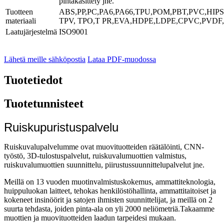
pintakäsittely jne.
Tuotteen
ABS,PP,PC,PA6,PA66,TPU,POM,PBT,PVC,HIP
materiaali
TPV, TPO,T PR,EVA,HDPE,LDPE,CPVC,PVDF,
Laatujärjestelmä
ISO9001
Lähetä meille sähköpostia
Lataa PDF-muodossa
Tuotetiedot
Tuotetunnisteet
Ruiskupuristuspalvelu
Ruiskuvalupalvelumme ovat muovituotteiden räätälöinti, CNN-
työstö, 3D-tulostuspalvelut, ruiskuvalumuottien valmistus,
ruiskuvalumuottien suunnittelu, piirustussuunnittelupalvelut jne.
Meillä on 13 vuoden muotinvalmistuskokemus, ammattiteknologia,
huippuluokan laitteet, tehokas henkilöstöhallinta, ammattitaitoiset ja
kokeneet insinöörit ja satojen ihmisten suunnittelijat, ja meillä on 2
suurta tehdasta, joiden pinta-ala on yli 2000 neliömetriä.Takaamme
muottien ja muovituotteiden laadun tarpeidesi mukaan.