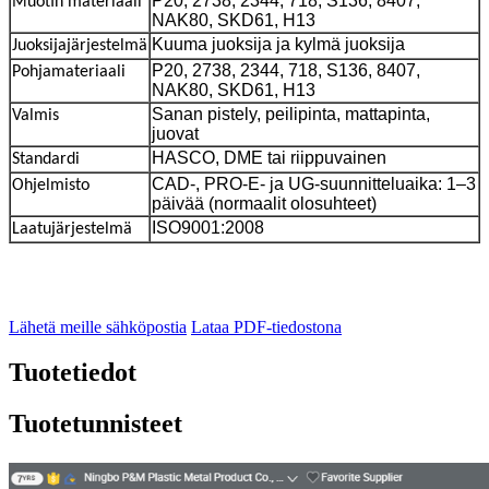
P20, 2738, 2344, 718, S136, 8407,
Muotin materiaali
NAK80, SKD61, H13
Kuuma juoksija ja kylmä juoksija
Juoksijajärjestelmä
P20, 2738, 2344, 718, S136, 8407,
Pohjamateriaali
NAK80, SKD61, H13
Sanan pistely, peilipinta, mattapinta,
Valmis
juovat
HASCO, DME tai riippuvainen
Standardi
CAD-, PRO-E- ja UG-suunnitteluaika: 1–3
Ohjelmisto
päivää (normaalit olosuhteet)
ISO9001:2008
Laatujärjestelmä
Lähetä meille sähköpostia
Lataa PDF-tiedostona
Tuotetiedot
Tuotetunnisteet