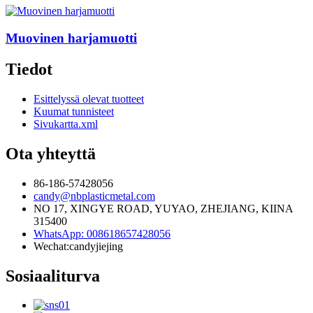
Muovinen harjamuotti
Tiedot
Esittelyssä olevat tuotteet
Kuumat tunnisteet
Sivukartta.xml
Ota yhteyttä
86-186-57428056
candy@nbplasticmetal.com
NO 17, XINGYE ROAD, YUYAO, ZHEJIANG, KIINA
315400
WhatsApp: 008618657428056
Wechat:candyjiejing
Sosiaaliturva