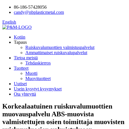
86-186-57428056
candy@nbplasticmetal.com
English
Kotiin
Tapaus
Ruiskuvalumuottien valmistuspalvelut
Ammattimaiset ruiskuvalupalvelut
Tietoa meistä
Tehdaskierros
Tuotteet
Muotti
Muovituotteet
Uutiset
Usein kysytyt kysymykset
Ota yhteyttä
Korkealaatuinen ruiskuvalumuottien
muovauspalvelu ABS-muovista
valmistettujen osien toimittaja muovisten