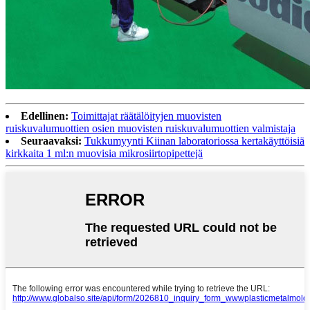
Edellinen:
Toimittajat räätälöityjen muovisten
ruiskuvalumuottien osien muovisten ruiskuvalumuottien valmistaja
Seuraavaksi:
Tukkumyynti Kiinan laboratoriossa kertakäyttöisiä
kirkkaita 1 ml:n muovisia mikrosiirtopipettejä