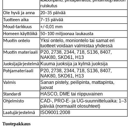
kokoonpano, pintapainatus, pintaintegraation
ruiskutus
Ole hyvä ja anna
20–35 päivää
Tuotteen aika
7–15 päivää
Moud-tarkkuus
+/-0,01 mm
Homeen käyttöikä
50–100 miljoonaa laukausta
Yksi ontelo, moniontelo tai samat eri
Muotin ontelo
tuotteet voidaan valmistaa yhdessä
P20, 2738, 2344, 718, S136, 8407,
Muotin materiaali
NAK80, SKD61, H13
Kuuma juoksija ja kylmä juoksija
Juoksijajärjestelmä
P20, 2738, 2344, 718, S136, 8407,
Pohjamateriaali
NAK80, SKD61, H13
Sanan pistely, peilipinta, mattapinta,
Valmis
juovat
HASCO, DME tai riippuvainen
Standardi
CAD-, PRO-E- ja UG-suunnitteluaika: 1–3
Ohjelmisto
päivää (normaalit olosuhteet)
ISO9001:2008
Laatujärjestelmä
Tuotepakkaus