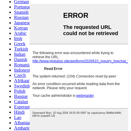
German
Portuguese
Spanish
Russian
Japanese
Korean
Arabic
Irish
Greek
Turkish
Italian
Danish
Romanian
Indonesian
Czech
Afrikaans
Swedish
Polish
Basque
Catalan
Esperanto
Hindi
Lao
Albanian
Amharic