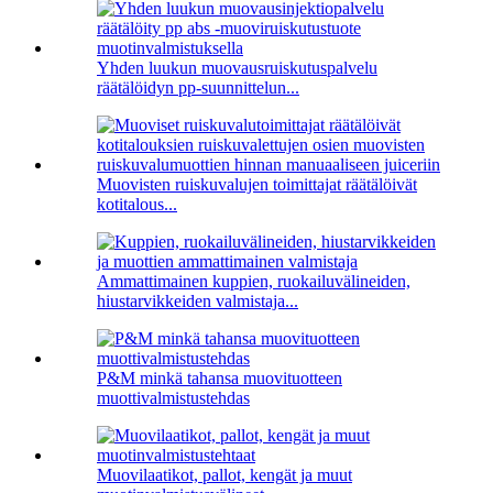
Yhden luukun muovausruiskutuspalvelu
räätälöidyn pp-suunnittelun...
Muovisten ruiskuvalujen toimittajat räätälöivät
kotitalous...
Ammattimainen kuppien, ruokailuvälineiden,
hiustarvikkeiden valmistaja...
P&M minkä tahansa muovituotteen
muottivalmistustehdas
Muovilaatikot, pallot, kengät ja muut