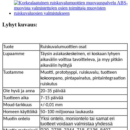
Lyhyt kuvaus:
Tuote
Ruiskuvalumuottien osat
Lupaamme
Täysin asiakaskeskeinen, ei koskaan lyhyen
aikavälin voittoa tavoitteleva, ja myy pitkän
aikavälin hyötyjä
Tuotamme
Muotti, prototyyppi, ruiskuvalu, tuotteen
kokoonpano, pintapainatus, pintaintegraation
ruiskutus
Ole hyvä ja anna
20–35 päivää
Tuotteen aika
7–15 päivää
Moud-tarkkuus
+/-0,01 mm
Homeen käyttöikä
50–100 miljoonaa laukausta
Yksi ontelo, moniontelo tai samat eri
Muotin ontelo
tuotteet voidaan valmistaa yhdessä