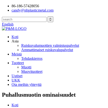
86-186-57428056
candy@nbplasticmetal.com
English
Koti
Asia
Ruiskuvalumuottien valmistuspalvelut
Ammattimaiset ruiskuvalupalvelut
Meistä
Tehdaskierros
Tuotteet
Muotti
Muovituotteet
Uutiset
UKK
Ota meihin yhteyttä
Puhallusmuotin ominaisuudet
Koti