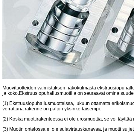
Muovituotteiden valmistuksen näkökulmasta ekstruusiopuhallus
ja koko.Ekstruusiopuhallusmuotilla on seuraavat ominaisuudet
(1) Ekstruusiopuhallusmuotteissa, lukuun ottamatta erikoismuot
verrattuna rakenne on paljon yksinkertaisempi.
(2) Koska muottirakenteessa ei ole urosmuottia, se voi täyttää 
(3) Muotin ontelossa ei ole sulavirtauskanavaa, ja muotti sulj