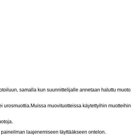
oiluun, samalla kun suunnittelijalle annetaan haluttu muoto
ei urosmuottia.Muissa muovituotteissa käytettyihin muotteihin
uotoja.
tuu paineilman laajenemiseen täyttääkseen ontelon.