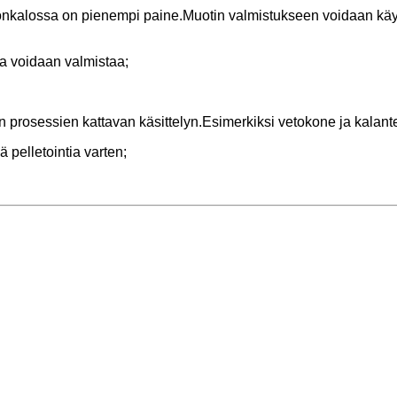
onkalossa on pienempi paine.Muotin valmistukseen voidaan käytt
ita voidaan valmistaa;
n prosessien kattavan käsittelyn.Esimerkiksi vetokone ja kalante
ä pelletointia varten;