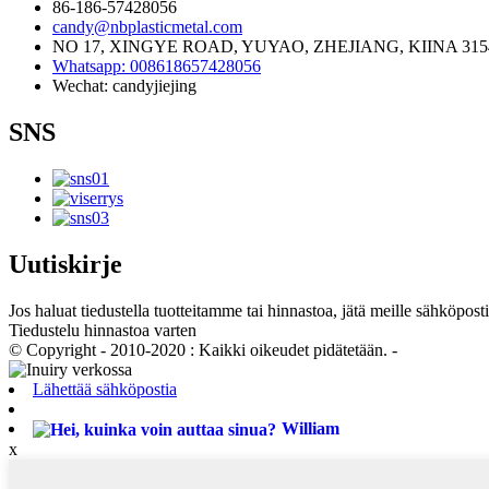
86-186-57428056
candy@nbplasticmetal.com
NO 17, XINGYE ROAD, YUYAO, ZHEJIANG, KIINA 315
Whatsapp: 008618657428056
Wechat: candyjiejing
SNS
Uutiskirje
Jos haluat tiedustella tuotteitamme tai hinnastoa, jätä meille sähköpost
Tiedustelu hinnastoa varten
© Copyright - 2010-2020 : Kaikki oikeudet pidätetään. -
Lähettää sähköpostia
William
x