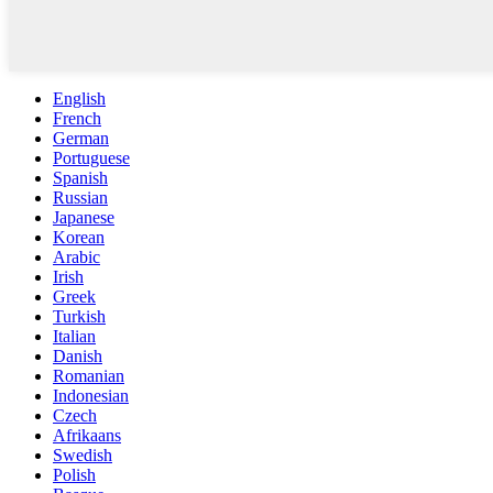
English
French
German
Portuguese
Spanish
Russian
Japanese
Korean
Arabic
Irish
Greek
Turkish
Italian
Danish
Romanian
Indonesian
Czech
Afrikaans
Swedish
Polish