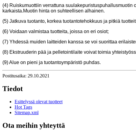
(4) Ruiskumuottiin verrattuna suulakepuristuspuhallusmuotin 
karkaista.Muotin hinta on suhteellisen alhainen.
(5) Jatkuva tuotanto, korkea tuotantotehokkuus ja pitkiä tuotte
(6) Voidaan valmistaa tuotteita, joissa on eri osiot;
(7) Yhdessä muiden laitteiden kanssa se voi suorittaa erilaiste
(8) Ekstruuderin pää ja pelletointilaite voivat toimia yhteistyöss
(9) Alue on pieni ja tuotantoympäristö puhdas.
Postitusaika: 29.10.2021
Tiedot
Esittelyssä olevat tuotteet
Hot Tags
Sitemap.xml
Ota meihin yhteyttä