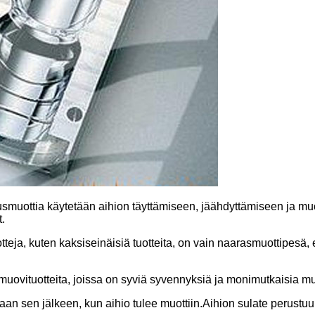
muottia käytetään aihion täyttämiseen, jäähdyttämiseen ja muot
.
teja, kuten kaksiseinäisiä tuotteita, on vain naarasmuottipesä, 
muovituotteita, joissa on syviä syvennyksiä ja monimutkaisia ​​m
etaan sen jälkeen, kun aihio tulee muottiin.Aihion sulate perus